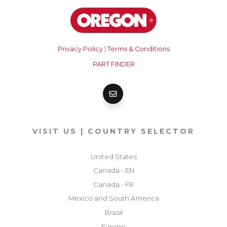
Privacy Policy
|
Terms & Conditions
PART FINDER
VISIT US | COUNTRY SELECTOR
United States
Canada - EN
Canada - FR
Mexico and South America
Brasil
Europe